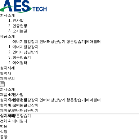
회사소개
인사말
인증현황
오시는길
제품소개
에너지절감장치|인버터냉난방기|항온항습기|에어필터
에너지절감장치
인버터냉난방기
항온항습기
에어필터
설치사례
협력사
제휴문의
회사소개
제품소개
인사말
설치사례
인증현황
에너지절감장치|인버터냉난방기|항온항습기|에어필터
협력사
오시는길
에너지절감장치
제휴문의
인버터냉난방기
설치사례
항온항습기
전체
에어필터
병원
식당
공장