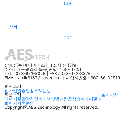
LG
삼성
삼성
상호 : (주)에이이에스 | 대표자 : 김창화
주소 : 대구광역시 북구 연암로 68-1(2층)
TEL : 053-951-3376 | FAX : 053-952-3376
EMAIL : mik3187@naver.com | 사업자번호 : 360-86-02919
회사소개
인사말
인증현황
오시는길
제품소개
설치사례
에너지절감장치
인버터냉난방기
항온항습기
에어필터
협력사
제휴문의
CopyrightⓒAES Eechnology All rights reserved.