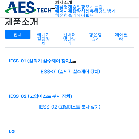
회사소개
인사말
제품소개
인증현황
오시는길
에너지절감장치
설치사례
협력사
인버터냉난방기
제휴문의
항온항습기
에어필터
제품소개
전체
에너지
인버터
항온항
에어필
절감장
냉난방
습기
터
치
기
IESS-01 (실외기 살수제어 장치)
IESS-01 (실외기 살수제어 장치)
IESS-02 (고압미스트 분사 장치)
IESS-02 (고압미스트 분사 장치)
LG