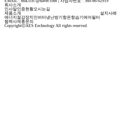
EMAIL : mik3187@naver.com | 사업자번호 : 360-86-02919
회사소개
인사말
인증현황
오시는길
제품소개
설치사례
에너지절감장치
인버터냉난방기
항온항습기
에어필터
협력사
제휴문의
CopyrightⓒAES Eechnology All rights reserved.