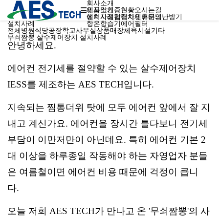
회사소개
인사말
제품소개
인증현황
오시는길
에너지절감장치
설치사례
협력사
인버터냉난방기
제휴문의
설치사례
항온항습기
에어필터
열린 분류
열린 분류
전체
병원
식당
공장
학교
사무실
상품매장
체육시설
기타
무쇠짬뽕 살수제어장치 설치사례
안녕하세요.
에어컨 전기세를 절약할 수 있는 살수제어장치
IESS를 제조하는 AES TECH입니다.
지속되는 찜통더위 탓에 모두 에어컨 앞에서 잘 지
내고 계신가요. 에어컨을 장시간 틀다보니 전기세
부담이 이만저만이 아닌데요. 특히 에어컨 기본 2
대 이상을 하루종일 작동해야 하는 자영업자 분들
은 여름철이면 에어컨 비용 때문에 걱정이 큽니
다.
오늘 저희 AES TECH가 만나고 온 '무쇠짬뽕'의 사