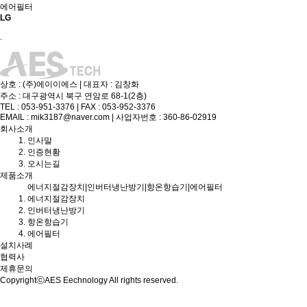
에어필터
LG
.
상호 : (주)에이이에스 | 대표자 : 김창화
주소 : 대구광역시 북구 연암로 68-1(2층)
TEL : 053-951-3376 | FAX : 053-952-3376
EMAIL : mik3187@naver.com | 사업자번호 : 360-86-02919
회사소개
인사말
인증현황
오시는길
제품소개
에너지절감장치|인버터냉난방기|항온항습기|에어필터
에너지절감장치
인버터냉난방기
항온항습기
에어필터
설치사례
협력사
제휴문의
CopyrightⓒAES Eechnology All rights reserved.