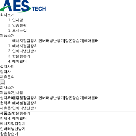
회사소개
인사말
인증현황
오시는길
제품소개
에너지절감장치|인버터냉난방기|항온항습기|에어필터
에너지절감장치
인버터냉난방기
항온항습기
에어필터
설치사례
협력사
제휴문의
회사소개
제품소개
인사말
설치사례
인증현황
에너지절감장치|인버터냉난방기|항온항습기|에어필터
협력사
오시는길
에너지절감장치
제휴문의
인버터냉난방기
제품소개
항온항습기
전체
에어필터
에너지절감장치
인버터냉난방기
항온항습기