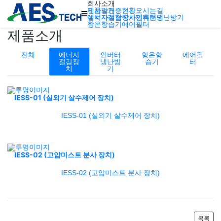
회사소개
인사말
제품소개
인증현황
오시는길
에너지절감장치
설치사례
협력사
인버터냉난방기
제휴문의
항온항습기
에어필터
제품소개
전체
에너지
인버터
항온항
에어필
절감장
냉난방
습기
터
치
기
IESS-01 (실외기 살수제어 장치)
IESS-01 (실외기 살수제어 장치)
IESS-02 (고압미스트 분사 장치)
IESS-02 (고압미스트 분사 장치)
목록