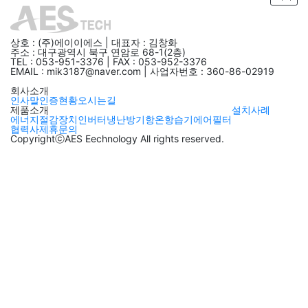
상호 : (주)에이이에스 | 대표자 : 김창화
주소 : 대구광역시 북구 연암로 68-1(2층)
TEL : 053-951-3376 | FAX : 053-952-3376
EMAIL : mik3187@naver.com | 사업자번호 : 360-86-02919
회사소개
인사말
인증현황
오시는길
제품소개
설치사례
에너지절감장치
인버터냉난방기
항온항습기
에어필터
협력사
제휴문의
CopyrightⓒAES Eechnology All rights reserved.